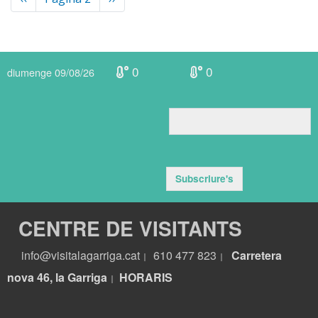
anterior
següent
0
0
diumenge 09/08/26
Subscriure's
CENTRE DE VISITANTS
info@visitalagarriga.cat
610 477 823
Carretera
|
|
nova 46, la Garriga
HORARIS
|