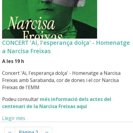
CONCERT 'Ai, l'esperança dolça' - Homenatge
a Narcisa Freixas
A les 19 h
Concert 'Ai, l'esperança dolça' - Homenatge a Narcisa
Freixas amb Sarabanda, cor de dones i el cor Narcisa
Freixas de l'EMM
Podeu consultar
més informació dels actes del
centenari de la Narcisa Freixas aquí
Llegir més
Paginació
Pàgina
‹‹
Pàgina 2
Pàgina
››