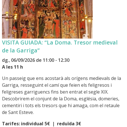
VISITA GUIADA: “La Doma. Tresor medieval
de la Garriga”
dg., 06/09/2026 de 11:00 - 12:30
A les 11 h
Un passeig que ens acostarà als orígens medievals de la
Garriga, resseguint el camí que feien els feligresos i
feligreses garriguencs fins ben entrat el segle XIX.
Descobrirem el conjunt de la Doma, església, domeries,
cementiri i tots els tresors que hi amaga, com el retaule
de Sant Esteve.
Tarifes: individual 5€ | reduïda 3€