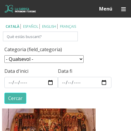
Vés
Í
Menú
al
contingut
CATALÀ
ESPAÑOL
ENGLISH
FRANÇAIS
Cerca
Categoria (field_categoria)
Data d'inici
Data fi
Cercar