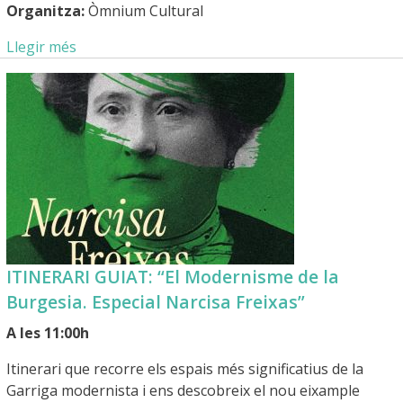
Organitza:
Òmnium Cultural
Llegir més
ITINERARI GUIAT: “El Modernisme de la
Burgesia. Especial Narcisa Freixas”
A les 11:00h
Itinerari que recorre els espais més significatius de la
Garriga modernista i ens descobreix el nou eixample