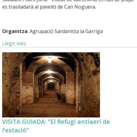
es traslladarà al pavelló de Can Noguera.
Organitza
: Agrupació Sardanista la Garriga
Llegir més
VISITA GUIADA: “El Refugi antiaeri de
l’estació"