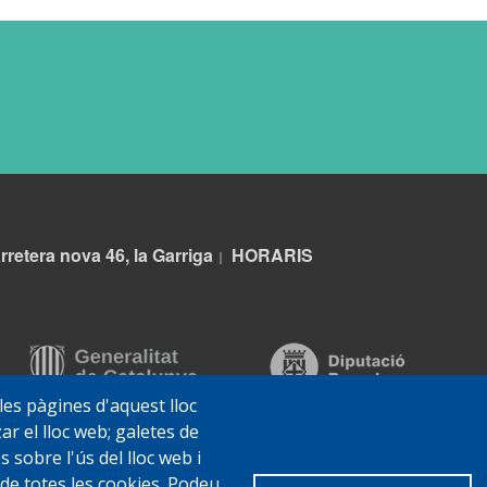
rretera nova 46, la Garriga
HORARIS
|
 les pàgines d'aquest lloc
ar el lloc web; galetes de
sobre l'ús del lloc web i
 de totes les cookies. Podeu