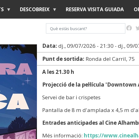
Vés
TS
DESCOBREIX
RESERVA VISITA GUIADA
O
al
contingut
Cerca
Data:
dj., 09/07/2026 - 21:30
-
dj., 09/
Punt de sortida:
Ronda del Carril, 75
A les 21.30 h
Projecció de la pel·lícula 'Downtown 
Servei de bar i crispetes
Pantalla de 8 m d'amplada x 4,5 m d'a
Entrades anticipades al Cine Alhambr
Més informació:
https://www.cineal