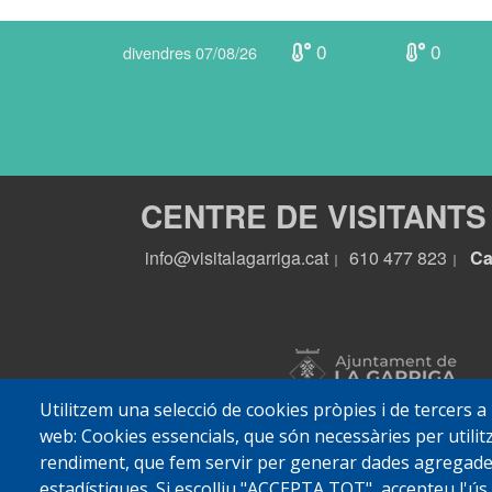
0
0
divendres 07/08/26
CENTRE DE VISITANTS
info@visitalagarriga.cat
610 477 823
Ca
|
|
Utilitzem una selecció de cookies pròpies i de tercers a
web: Cookies essencials, que són necessàries per utilitz
rendiment, que fem servir per generar dades agregades 
estadístiques. Si escolliu "ACCEPTA TOT", accepteu l'ús