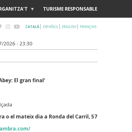
RGANITZA'T
TURISME RESPONSABLE
CATALÀ
ESPAÑOL
ENGLISH
FRANÇAIS
07/2026 - 23:30
Abey: El gran final'
lçada
a o el mateix dia a Ronda del Carril, 57
hambra.com/