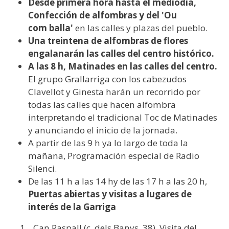
Desde primera hora hasta el mediodía,
Confección de alfombras y del 'Ou
com balla'
en las calles y plazas del pueblo.
Una treintena de alfombras de flores
engalanarán las calles del centro histórico.
A las 8 h, Matinades en las calles del centro.
El grupo Grallarriga con los cabezudos
Clavellot y Ginesta harán un recorrido por
todas las calles que hacen alfombra
interpretando el tradicional Toc de Matinades
y anunciando el inicio de la jornada.
A partir de las 9 h ya lo largo de toda la
mañana, Programación especial de Radio
Silenci.
De las 11 h a las 14 hy de las 17 h a las 20 h,
Puertas abiertas y visitas a lugares de
interés de la Garriga
1. Can Raspall (c. dels Banys, 38). Visita del