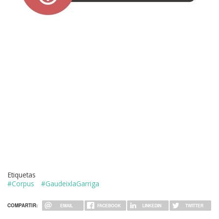
Etiquetas
#Corpus
#GaudeixlaGarriga
COMPARTIR:
EMAIL
FACEBOOK
LINKEDIN
TWITTER