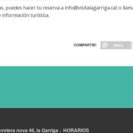
as, puedes hacer tu r
eserva a info@visitalagarriga.cat o llam
información turística.
COMPARTIR:
EMAIL
rretera nova 46, la Garriga
HORARIOS
|