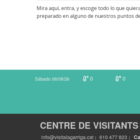
Mira aquí, entra, y escoge todo lo que quier
preparado en alguno de nuestros puntos de 
0
0
Sábado 08/08/26
CENTRE DE VISITANTS
info@visitalagarriga.cat
610 477 823
Ca
|
|