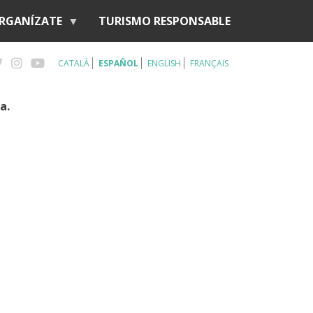
RGANÍZATE
TURISMO RESPONSABLE
CATALÀ
ESPAÑOL
ENGLISH
FRANÇAIS
ia.