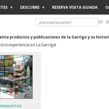
Pasar
NTES
DESCUBRE
RESERVA VISITA GUIADA
O
al
contenido
Buscar
principal
enta productos y publicaciones de la Garriga y su histor
tra experiencia en La Garriga!
PRODUCTOS