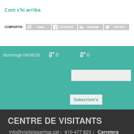
Com s'hi arriba
COMPARTIR:
EMAIL
FACEBOOK
LINKEDIN
TWITTER
0
0
diumenge 09/08/26
Subscriure's
CENTRE DE VISITANTS
info@visitalagarriga.cat
610 477 823
Carretera
|
|