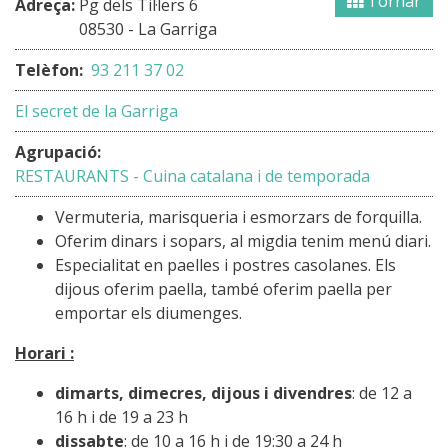
Tornar
Adreça:
Pg dels Til·lers 6
08530 - La Garriga
Telèfon:
93 211 37 02
El secret de la Garriga
Agrupació:
RESTAURANTS - Cuina catalana i de temporada
Vermuteria, marisqueria i esmorzars de forquilla.
Oferim dinars i sopars, al migdia tenim menú diari.
Especialitat en paelles i postres casolanes. Els
dijous oferim paella, també oferim paella per
emportar els diumenges.
Horari :
dimarts, dimecres, dijous i divendres
: de 12 a
16 h i de 19 a 23 h
dissabte
: de 10 a 16 h i de 19:30 a 24 h