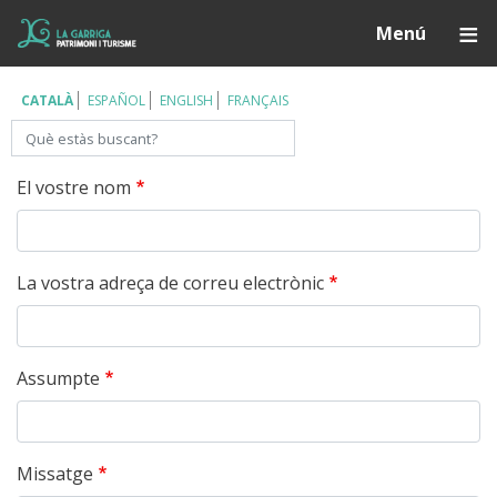
Vés
Í
Menú
al
contingut
CATALÀ
ESPAÑOL
ENGLISH
FRANÇAIS
Cerca
El vostre nom
La vostra adreça de correu electrònic
Assumpte
Missatge