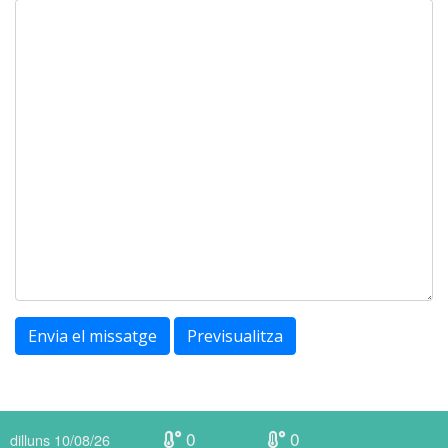
Envia el missatge
Previsualitza
0
0
dilluns 10/08/26