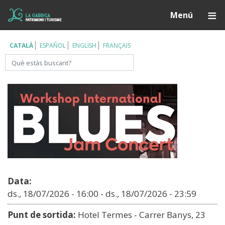
Vés
Í
Menú
al
contingut
CATALÀ
ESPAÑOL
ENGLISH
FRANÇAIS
Cerca
Data:
ds., 18/07/2026 - 16:00
-
ds., 18/07/2026 - 23:59
Punt de sortida:
Hotel Termes - Carrer Banys, 23