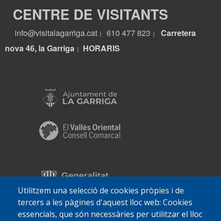
CENTRE DE VISITANTS
info@visitalagarriga.cat
610 477 823
Carretera
|
|
nova 46, la Garriga
HORARIS
|
Utilitzem una selecció de cookies pròpies i de
tercers a les pàgines d'aquest lloc web: Cookies
essencials, que són necessàries per utilitzar el lloc