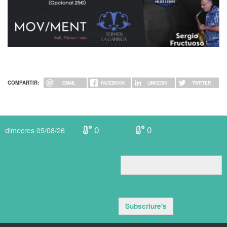
COMPARTIR:
EMAIL
FACEBOOK
LINKEDIN
TWITTER
0
0
dimecres 05/08/26
Subscriure's