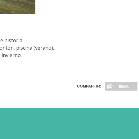
 historia.
rontón, piscina (verano).
 invierno.
COMPARTIR:
EMAIL