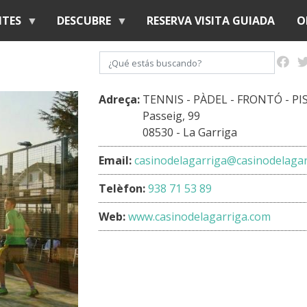
Pasar
NTES
DESCUBRE
RESERVA VISITA GUIADA
O
al
contenido
Buscar
principal
Adreça:
TENNIS - PÀDEL - FRONTÓ - PI
Passeig, 99
08530 - La Garriga
Email:
casinodelagarriga@casinodelaga
Telèfon:
938 71 53 89
Web:
www.casinodelagarriga.com