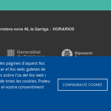
rretera nova 46, la Garriga
HORARIOS
|
 les pàgines d'aquest lloc
ar el lloc web; galetes de
sobre l'ús del lloc web i
 de totes les cookies. Podeu
CONFIGURACIÓ COOKIES
ar el vostre consentiment
 Garriga
Avis legal
Protecció de dades
Política de Cookies
Impl