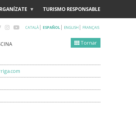
RGANÍZATE
TURISMO RESPONSABLE
CATALÀ
ESPAÑOL
ENGLISH
FRANÇAIS
Tornar
SCINA
rriga.com