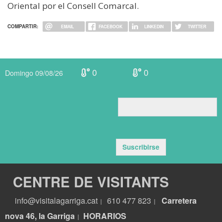
Oriental por el Consell Comarcal.
COMPARTIR:
EMAIL
FACEBOOK
LINKEDIN
TWITTER
0
0
Domingo 09/08/26
Suscribirse
CENTRE DE VISITANTS
info@visitalagarriga.cat
610 477 823
Carretera
|
|
nova 46, la Garriga
HORARIOS
|