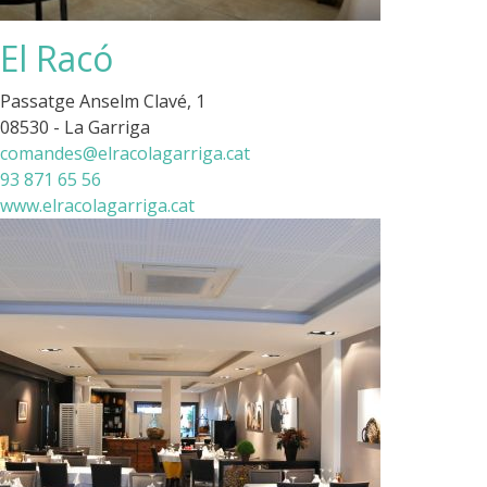
El Racó
Passatge Anselm Clavé, 1
08530 - La Garriga
comandes@elracolagarriga.cat
93 871 65 56
www.elracolagarriga.cat