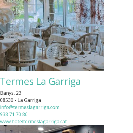
Termes La Garriga
Banys, 23
08530 - La Garriga
info@termeslagarriga.com
938 71 70 86
www.hoteltermeslagarriga.cat