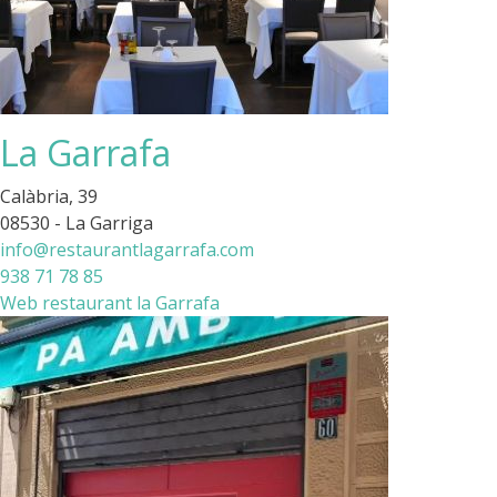
La Garrafa
Calàbria, 39
08530 - La Garriga
info@restaurantlagarrafa.com
938 71 78 85
Web restaurant la Garrafa