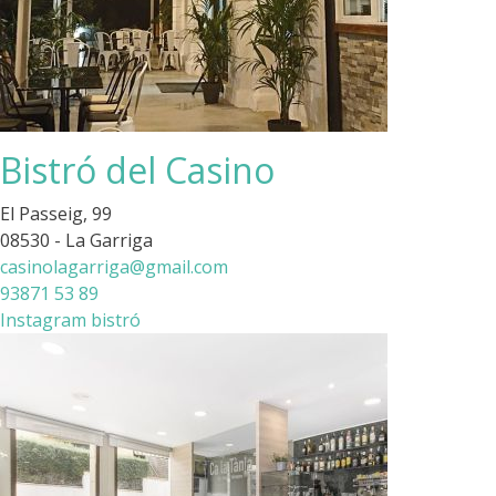
Bistró del Casino
El Passeig, 99
08530 - La Garriga
casinolagarriga@gmail.com
93871 53 89
Instagram bistró