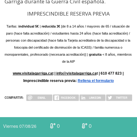
Garriga durante la Guerra Civil española.
IMPRESCINDIBLE RESERVA PREVIA
Tarifas:
 individual 5€
 |
 reducida 3€
 [de 8 a 14 años / mayores de 65 / situación de 
paro (hace falta acreditación) / estudiantes hasta 24 años (hace falta acreditación) / 
personas con discapacidad (hace falta la Tarjeta acreditativa de la discapacidad o la 
fotocopia del certificado de disminución de la ICASS) / familia numerosa o 
monoparentales, profesorado (necesaria acreditación)] | 
gratuita 
< 8 años, miembros 
de la AIP
www.visitalagarriga.cat
 | 
info@visitalagarriga.ca
t | 610 477 823 | 
Imprescindible reserva previa:
Rellena el formulario
COMPARTIR:
EMAIL
FACEBOOK
LINKEDIN
TWITTER
0
0
Viernes 07/08/26