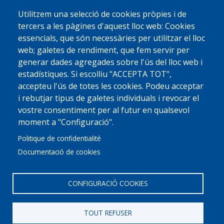
Utilitzem una selecció de cookies pròpies i de
tercers a les pàgines d'aquest lloc web: Cookies
© 2022 Ajuntament La Garriga
Avis legal
Protecció de dades
essencials, que són necessàries per utilitzar el lloc
Política de Cookies
Implementat per
Perception
web; galetes de rendiment, que fem servir per
generar dades agregades sobre l'ús del lloc web i
estadístiques. Si escolliu "ACCEPTA TOT",
accepteu l'ús de totes les cookies. Podeu acceptar
i rebutjar tipus de galetes individuals i revocar el
vostre consentiment per al futur en qualsevol
moment a "Configuració".
Politique de confidentialité
Documentació de cookies
CONFIGURACIÓ COOKIES
TOUT REFUSER