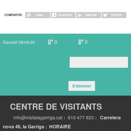
COMPARTIR:
EMAIL
FACEBOOK
LINKEDIN
TWITTER
0
0
Samedi 08/08/26
S'abonner
CENTRE DE VISITANTS
info@visitalagarriga.cat
610 477 823
Carretera
|
|
nova 46, la Garriga
HORA
IRE
|