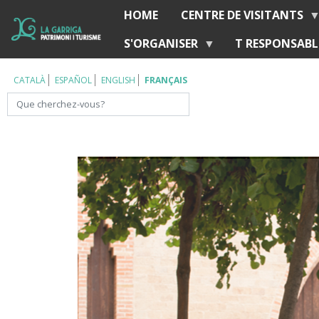
Aller
HOME
CENTRE DE VISITANTS
Í
au
S'ORGANISER
T RESPONSABL
contenu
principal
CATALÀ
ESPAÑOL
ENGLISH
FRANÇAIS
Rechercher