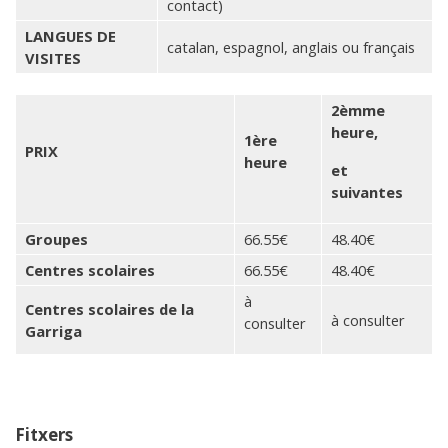
contact)
LANGUES DE
catalan, espagnol, anglais ou français
VISITES
2èmme
heure,
1ère
PRIX
heure
et
suivantes
Groupes
66.55€
48.40€
Centres scolaires
66.55€
48.40€
à
Centres scolaires de la
à consulter
consulter
Garriga
Fitxers