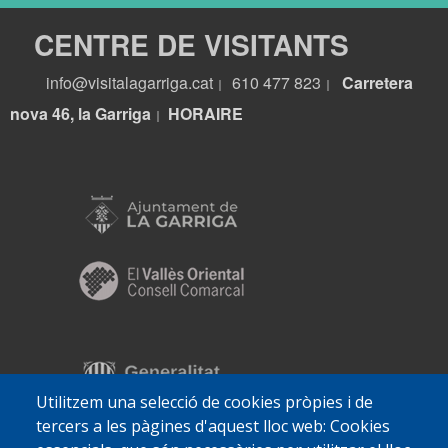
CENTRE DE VISITANTS
info@visitalagarriga.cat
610 477 823
Carretera
|
|
nova 46, la Garriga
HORA
IRE
|
Utilitzem una selecció de cookies pròpies i de
tercers a les pàgines d'aquest lloc web: Cookies