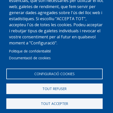
essencials, que són necessàries per utilitzar el lloc
web; galetes de rendiment, que fem servir per
generar dades agregades sobre l'ús del lloc web i
estadístiques. Si escolliu "ACCEPTA TOT",
accepteu l'ús de totes les cookies. Podeu acceptar
i rebutjar tipus de galetes individuals i revocar el
vostre consentiment per al futur en qualsevol
moment a "Configuració".
Politique de confidentialité
Documentació de cookies
CONFIGURACIÓ COOKIES
TOUT REFUSER
© 2022 Ajuntament La Garriga
Avis legal
Protecció de dades
Política de Cookies
Implementat per
Perception
TOUT ACCEPTER