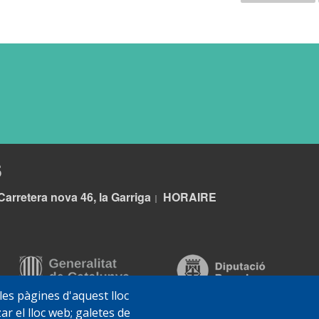
S
Carretera nova 46, la Garriga
HORA
IRE
|
 les pàgines d'aquest lloc
ar el lloc web; galetes de