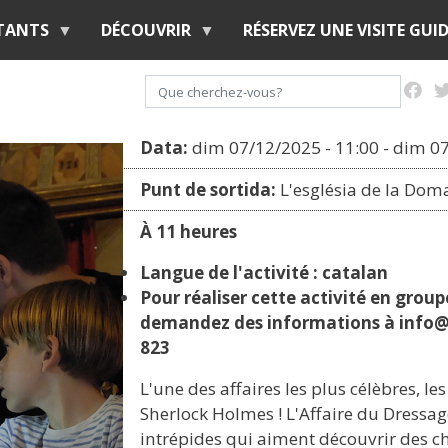
Aller
ITANTS
DÉCOUVRIR
RÉSERVEZ UNE VISITE GUID
au
contenu
Rechercher
principal
Data:
dim 07/12/2025 - 11:00
-
dim 07
Punt de sortida:
L'església de la Dom
À 11 heures
Langue de l'activité : catalan
Pour réaliser cette activité en group
demandez des informations à info@v
823
L'une des affaires les plus célèbres, le
Sherlock Holmes ! L'Affaire du Dressag
intrépides qui aiment découvrir des ch