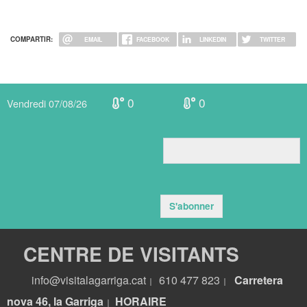
COMPARTIR:
EMAIL
FACEBOOK
LINKEDIN
TWITTER
0
0
Vendredi 07/08/26
S'abonner
CENTRE DE VISITANTS
info@visitalagarriga.cat
610 477 823
Carretera
|
|
nova 46, la Garriga
HORA
IRE
|