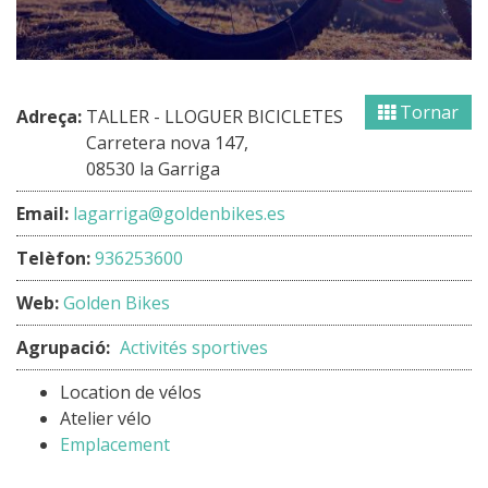
Tornar
Adreça:
TALLER - LLOGUER BICICLETES
Carretera nova 147,
08530 la Garriga
Email:
lagarriga@goldenbikes.es
Telèfon:
936253600
Web:
Golden Bikes
Agrupació:
Activités sportives
Location de vélos
Atelier vélo
Emplacement