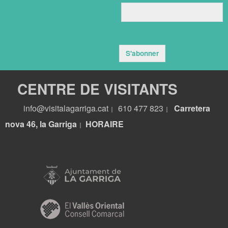
S'abonner
CENTRE DE VISITANTS
info@visitalagarriga.cat
610 477 823
Carretera
|
|
nova 46, la Garriga
HORA
IRE
|