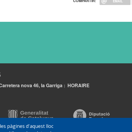
COMPARTIR:
EMAIL
S
Carretera nova 46, la Garriga
HORA
IRE
|
 les pàgines d'aquest lloc