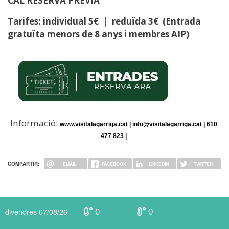
CAL RESERVA PRÈVIA
Tarifes: individual 5€ | reduïda 3€ (Entrada
gratuïta menors de 8 anys i membres AIP)
Informació:
www.visitalagarriga.cat
 | 
info@visitalagarriga.ca
t | 610 
477 823 | 
COMPARTIR:
EMAIL
FACEBOOK
LINKEDIN
TWITTER
0
0
divendres 07/08/26