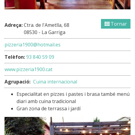
Tornar
Adreça:
Ctra. de l'Ametlla, 68
08530 - La Garriga
pizzeria1900@hotmail.es
Telèfon:
93 840 59 09
www.pizzeria1900.cat
Agrupació:
Cuina internacional
Especialitat en pizzes i pastes i brasa també menú
diari amb cuina tradicional
Gran zona de terrassa i jardí
Image