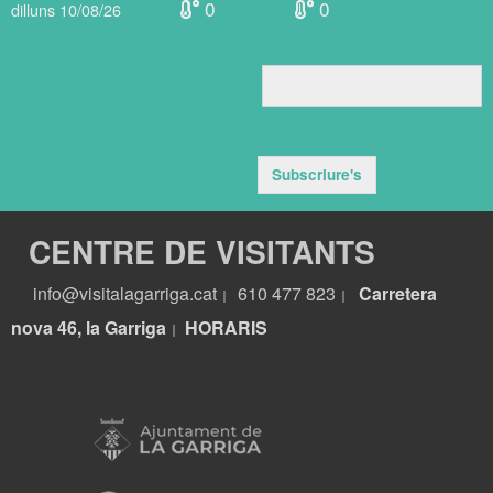
0
0
dilluns 10/08/26
Subscriure's
CENTRE DE VISITANTS
info@visitalagarriga.cat
610 477 823
Carretera
|
|
nova 46, la Garriga
HORARIS
|