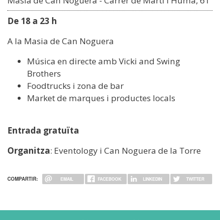
Masia de Can Noguera - Carrer de Martí l'Humà, 61
De 18 a 23 h
A la Masia de Can Noguera
Música en directe amb Vicki and Swing
Brothers
Foodtrucks i zona de bar
Market de marques i productes locals
Entrada gratuïta
Organitza
: Eventology i Can Noguera de la Torre
COMPARTIR:
EMAIL
FACEBOOK
LINKEDIN
TWITTER