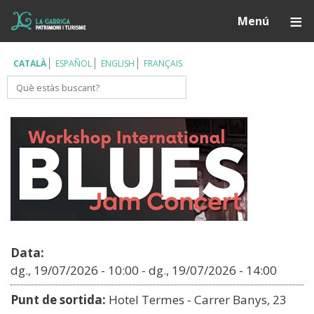
Vés
Í
Menú
al
contingut
CATALÀ
ESPAÑOL
ENGLISH
FRANÇAIS
Cerca
Data:
dg., 19/07/2026 - 10:00
-
dg., 19/07/2026 - 14:00
Punt de sortida:
Hotel Termes - Carrer Banys, 23