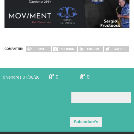
COMPARTIR:
EMAIL
FACEBOOK
LINKEDIN
TWITTER
0
0
divendres 07/08/26
Subscriure's