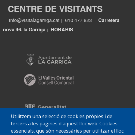
CENTRE DE VISITANTS
info@visitalagarriga.cat
610 477 823
Carretera
|
|
nova 46, la Garriga
HORARIS
|
Utilitzem una selecció de cookies pròpies i de
tercers a les pàgines d'aquest lloc web: Cookies
essencials, que són necessàries per utilitzar el lloc