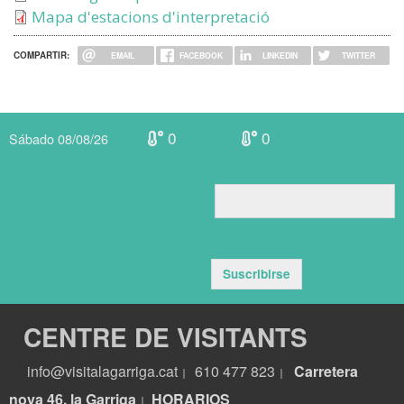
Mapa d'estacions d'interpretació
COMPARTIR:
EMAIL
FACEBOOK
LINKEDIN
TWITTER
0
0
Sábado 08/08/26
Suscribirse
CENTRE DE VISITANTS
info@visitalagarriga.cat
610 477 823
Carretera
|
|
nova 46, la Garriga
HORARIOS
|