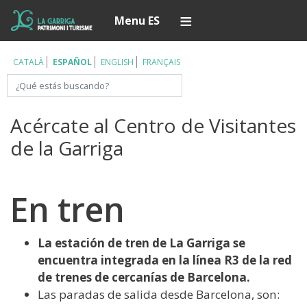
Pasar
Í
Menu ES
al
contenido
principal
CATALÀ
ESPAÑOL
ENGLISH
FRANÇAIS
Buscar
Acércate al Centro de Visitantes
de la Garriga
En tren
La estación de tren de La Garriga se
encuentra integrada en la línea R3 de la red
de trenes de cercanías de Barcelona.
Las paradas de salida desde Barcelona, son: