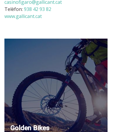
casinofigaro@gallicant.cat
Telèfon:
938 42 93 82
www.gallicant.cat
Golden Bikes