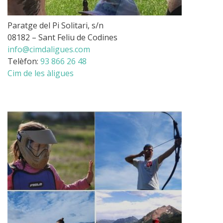
Paratge del Pi Solitari, s/n
08182 – Sant Feliu de Codines
info@cimdaligues.com
Telèfon:
93 866 26 48
Cim de les àligues