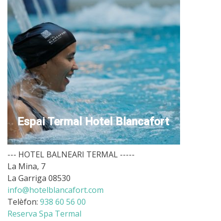
Espai Termal Hotel Blancafort
--- HOTEL BALNEARI TERMAL -----
La Mina, 7
La Garriga 08530
info@hotelblancafort.com
Telèfon:
938 60 56 00
Reserva Spa Termal