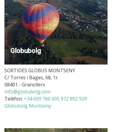
Globubolg
SORTIDES GLOBUS MONTSENY
C/ Torres i Bages, 68, 1r.
08401 - Granollers
info@globubolg.com
Telèfon:
+34 609 760 005
972 892 929
Globubolg Montseny