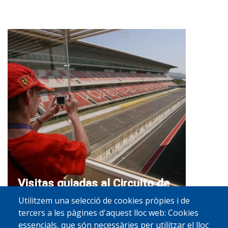
Visitas guiadas al Circuito de
Cataluña
Utilitzem una selecció de cookies pròpies i de
tercers a les pàgines d'aquest lloc web: Cookies
Carrer Mas Moreneta, s/n, 08160, Barcelona
essencials, que són necessàries per utilitzar el lloc