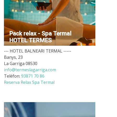
Pack relax - Spa Termal
HOTEL TERMES
--- HOTEL BALNEARI TERMAL -----
Banys, 23
La Garriga 08530
info@termeslagarriga.com
Telèfon:
93871 70 86
Reserva Relax Spa Termal