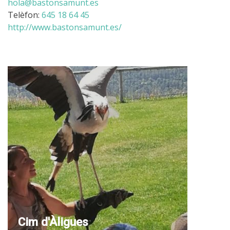
hola@bastonsamunt.es
Telèfon:
645 18 64 45
http://www.bastonsamunt.es/
Cim d'Àligues