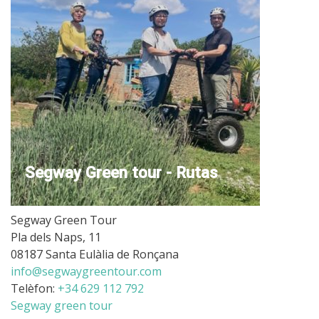
Segway Green tour - Rutas
Segway Green Tour
Pla dels Naps, 11
08187 Santa Eulàlia de Ronçana
info@segwaygreentour.com
Telèfon:
+34 629 112 792
Segway green tour