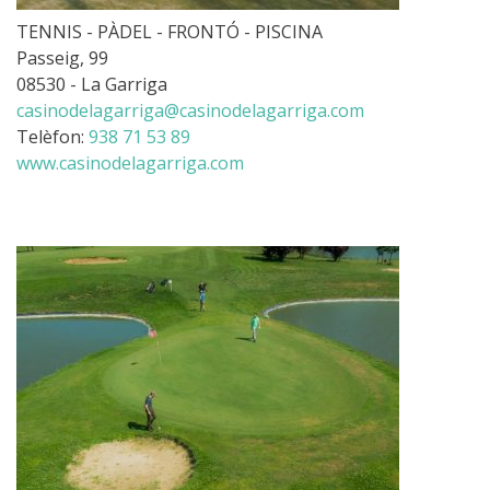
TENNIS - PÀDEL - FRONTÓ - PISCINA
Passeig, 99
08530 - La Garriga
casinodelagarriga@casinodelagarriga.com
Telèfon:
938 71 53 89
www.casinodelagarriga.com