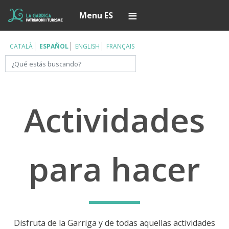
Pasar
Í
Menu ES
al
contenido
principal
CATALÀ
ESPAÑOL
ENGLISH
FRANÇAIS
Buscar
Actividades
para hacer
Disfruta de la Garriga y de todas aquellas actividades