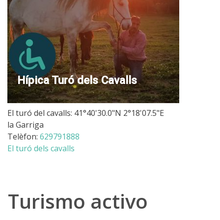
Hípica Turó dels Cavalls
El turó del cavalls: 41°40'30.0"N 2°18'07.5"E
la Garriga
Telèfon:
629791888
El turó dels cavalls
Turismo activo