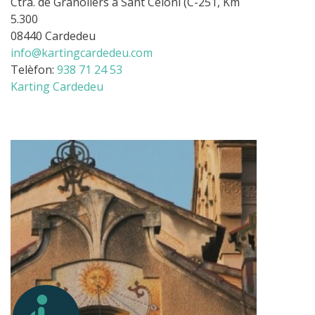
Ctra. de Granollers a Sant Celoni (C-251, Km
5.300
08440 Cardedeu
info@kartingcardedeu.com
Telèfon:
938 71 24 53
Karting Cardedeu