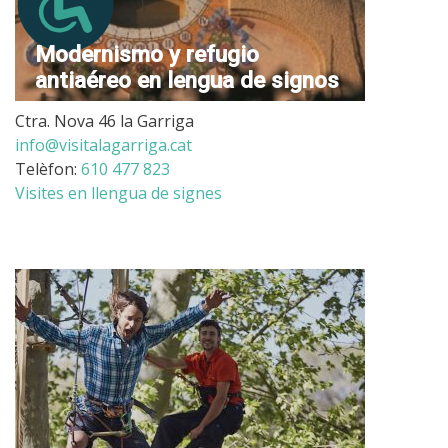
Modernismo y refugio
antiaéreo en lengua de signos
Ctra. Nova 46 la Garriga
info@visitalagarriga.cat
Telèfon:
610 477 823
Visites en llengua de signes