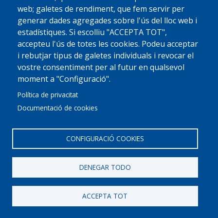
visites@circuitcat.com
web; galetes de rendiment, que fem servir per
Telèfon:
935 71 97 00
generar dades agregades sobre l'ús del lloc web i
Web - Visites guiades al circuit de Catalunya
estadístiques. Si escolliu "ACCEPTA TOT",
accepteu l'ús de totes les cookies. Podeu acceptar
i rebutjar tipus de galetes individuals i revocar el
vostre consentiment per al futur en qualsevol
moment a "Configuració".
0
0
Lunes 10/08/26
Política de privacitat
Documentació de cookies
CONFIGURACIÓ COOKIES
Suscribirse
DENEGAR TODO
CENTRE DE VISITANTS
ACCEPTA TOT
info@visitalagarriga.cat
610 477 823
Carretera
|
|