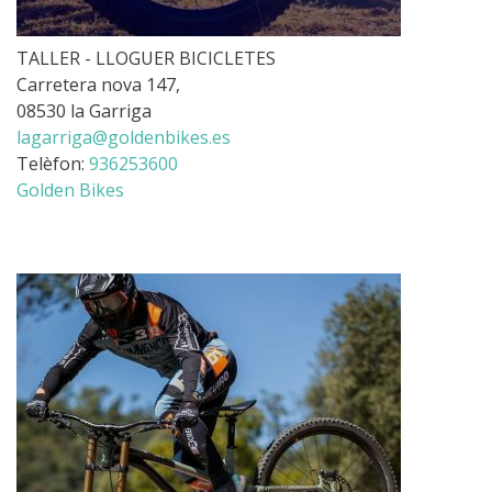
TALLER - LLOGUER BICICLETES
Carretera nova 147,
08530 la Garriga
lagarriga@goldenbikes.es
Telèfon:
936253600
Golden Bikes