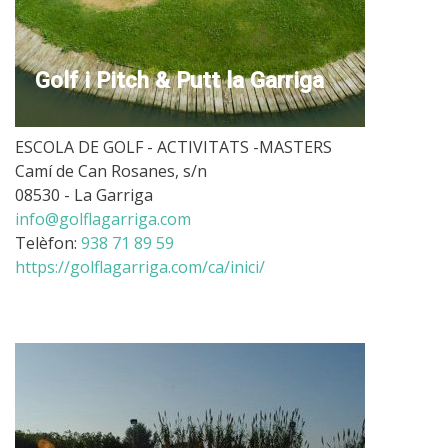
Golf i Pitch & Putt la Garriga
ESCOLA DE GOLF - ACTIVITATS -MASTERS
Camí de Can Rosanes, s/n
08530 - La Garriga
info@golflagarriga.com
Telèfon:
938 71 89 59
https://golflagarriga.com/ca/inici/