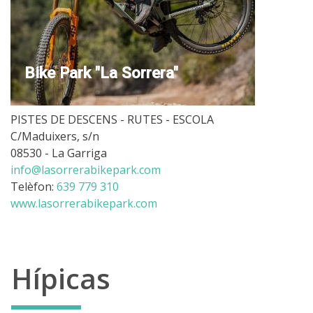
Bike Park "La Sorrera"
PISTES DE DESCENS - RUTES - ESCOLA
C/Maduixers, s/n
08530 - La Garriga
info@lasorrerabikepark.com
Telèfon:
639 779 310
www.lasorrerabikepark.com
Hípicas