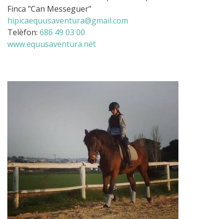
Finca "Can Messeguer"
hipicaequusaventura@gmail.com
Telèfon:
686 49 03 00
www.equusaventura.net