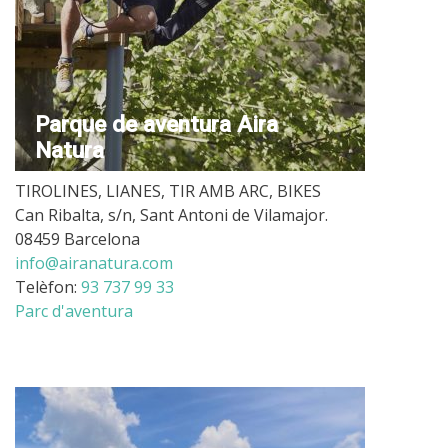
Parque de aventura Aira
Natura
TIROLINES, LIANES, TIR AMB ARC, BIKES
Can Ribalta, s/n, Sant Antoni de Vilamajor.
08459 Barcelona
info@airanatura.com
Telèfon:
93 737 99 33
Parc d'aventura