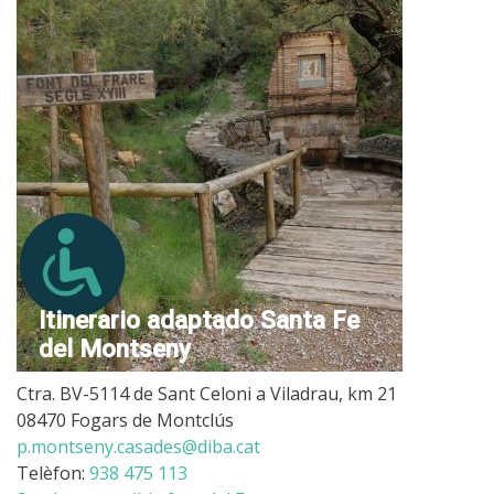
Itinerario adaptado Santa Fe
del Montseny
Ctra. BV-5114 de Sant Celoni a Viladrau, km 21
08470 Fogars de Montclús
p.montseny.casades@diba.cat
Telèfon:
938 475 113