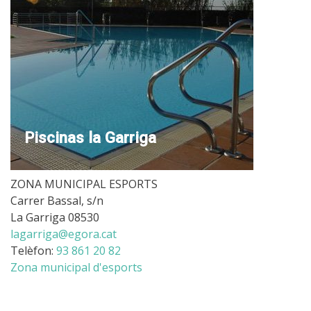
Piscinas la Garriga
ZONA MUNICIPAL ESPORTS
Carrer Bassal, s/n
La Garriga 08530
lagarriga@egora.cat
Telèfon:
93 861 20 82
Zona municipal d'esports