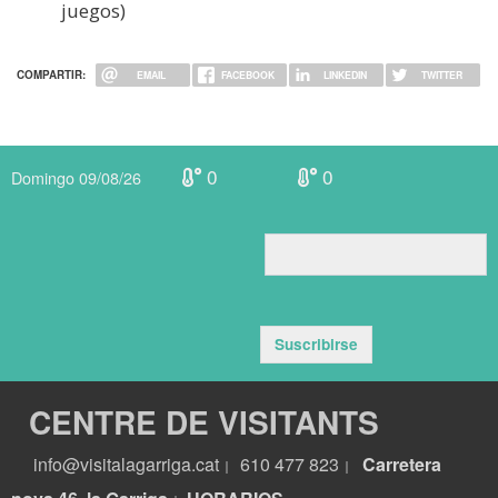
juegos)
COMPARTIR:
EMAIL
FACEBOOK
LINKEDIN
TWITTER
0
0
Domingo 09/08/26
Suscribirse
CENTRE DE VISITANTS
info@visitalagarriga.cat
610 477 823
Carretera
|
|