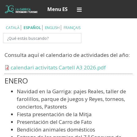
Pasar
Í
Menu ES
al
contenido
principal
CATALÀ
ESPAÑOL
ENGLISH
FRANÇAIS
Buscar
​Consulta aquí el calendario de actividades del año:
Documento
calendari activitats Cartell A3 2026.pdf
ENERO
Navidad en la Garriga: pajes Reales, taller de
farolillos, parque de juegos y Reyes, torneos,
conciertos, Pastorets
Fiesta presentación de la Mitja
Presentación del Carro de Fato
Bendición animales domésticos