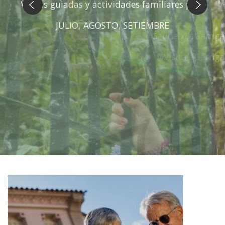
Anterior
Siguiente
#GaudeixLaGarriga
@VisitalaGarriga