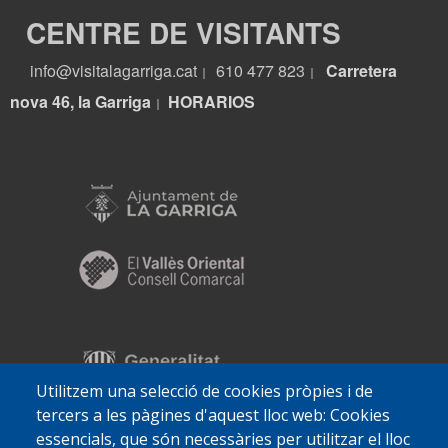
CENTRE DE VISITANTS
info@visitalagarriga.cat
610 477 823
Carretera
|
|
nova 46, la Garriga
HORARIOS
|
Utilitzem una selecció de cookies pròpies i de
tercers a les pàgines d'aquest lloc web: Cookies
essencials, que són necessàries per utilitzar el lloc