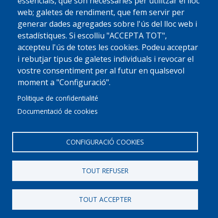
essencials, que són necessàries per utilitzar el lloc
web; galetes de rendiment, que fem servir per
generar dades agregades sobre l'ús del lloc web i
estadístiques. Si escolliu "ACCEPTA TOT",
accepteu l'ús de totes les cookies. Podeu acceptar
i rebutjar tipus de galetes individuals i revocar el
vostre consentiment per al futur en qualsevol
moment a "Configuració".
Politique de confidentialité
Documentació de cookies
CONFIGURACIÓ COOKIES
TOUT REFUSER
© 2022 Ajuntament La Garriga
Avis legal
Protecció de dades
Política de Cookies
Implementat per
Perception
TOUT ACCEPTER