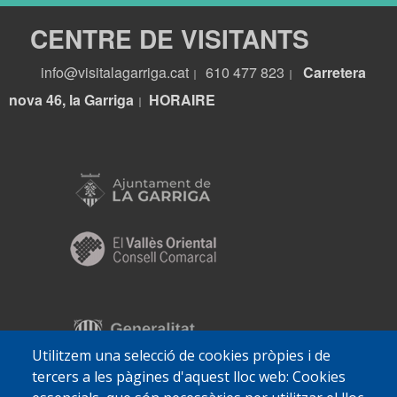
CENTRE DE VISITANTS
info@visitalagarriga.cat
610 477 823
Carretera
|
|
nova 46, la Garriga
HORA
IRE
|
Utilitzem una selecció de cookies pròpies i de
tercers a les pàgines d'aquest lloc web: Cookies