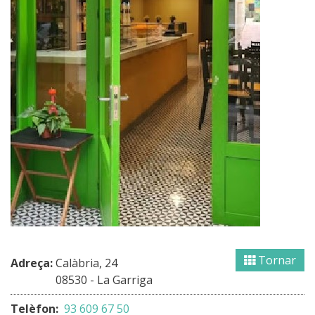
Tornar
Adreça:
Calàbria, 24
08530 - La Garriga
Telèfon:
93 609 67 50