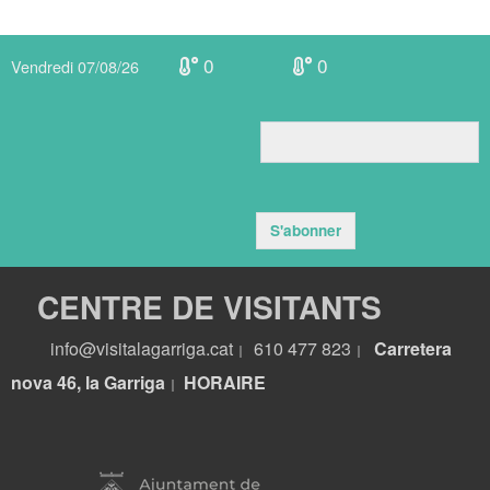
0
0
Vendredi 07/08/26
S'abonner
CENTRE DE VISITANTS
info@visitalagarriga.cat
610 477 823
Carretera
|
|
nova 46, la Garriga
HORA
IRE
|