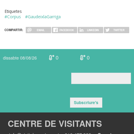
Etiquetes
#Corpus
#GaudeixlaGarriga
COMPARTIR:
EMAIL
FACEBOOK
LINKEDIN
TWITTER
0
0
dissabte 08/08/26
Subscriure's
CENTRE DE VISITANTS