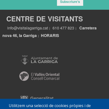
Subscriure's
CENTRE DE VISITANTS
info@visitalagarriga.cat
610 477 823
Carretera
|
|
nova 46, la Garriga
HORARIS
|
Utilitzem una selecció de cookies pròpies i de