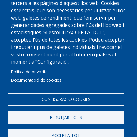
tercers a les pàgines d'aquest lloc web: Cookies
essencials, que són necessàries per utilitzar el lloc
web; galetes de rendiment, que fem servir per
generar dades agregades sobre l'ús del lloc web i
estadístiques. Si escolliu "ACCEPTA TOT",
accepteu l'ús de totes les cookies. Podeu acceptar
i rebutjar tipus de galetes individuals i revocar el
vostre consentiment per al futur en qualsevol
moment a "Configuració".
Política de privacitat
Documentació de cookies
CONFIGURACIÓ COOKIES
REBUTJAR TOTS
© 2022 Ajuntament La Garriga
Avis legal
Protecció de dades
Política de Cookies
Implementat per
Perception
ACCEPTA TOT