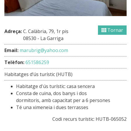
Tornar
Adreça:
C. Calàbria, 79, 1r pis
08530 - La Garriga
Email:
marubrig@yahoo.com
Telèfon:
651586259
Habitatges d’ús turístic (HUTB)
Habitatge d'ús turístic: casa sencera
Consta de cuina, dos banys i dos
dormitoris, amb capacitat per a 6 persones
Té una ximeneia i dues terrasses
Codi recurs turístic:
HUTB-065052