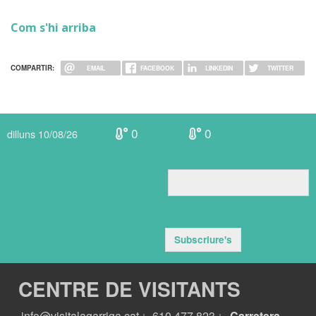
Com s'hi arriba
COMPARTIR:
EMAIL
FACEBOOK
LINKEDIN
TWITTER
0
0
dilluns 10/08/26
Subscriure's
CENTRE DE VISITANTS
info@visitalagarriga.cat
610 477 823
Carretera