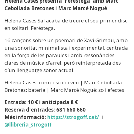
Helena Cases presenta 'Feréstega' amb Marc
Cebollada Bretones i Marc Marcé Nogué
Helena Cases Sal acaba de treure el seu primer disc
en solitari: Feréstega.
16 cançons sobre un poemari de Xavi Grimau, amb
una sonoritat minimalista i experimental, centrada
en la força de les paraules i amb ressonàncies
clares de música d’arrel, però reinterpretada des
d’un llenguatge sonor actual.
Helena Cases: composició i veu | Marc Cebollada
Bretones: bateria | Marc Marcé Nogué: so i efectes
Entrada: 10 € i anticipada 8 €
Reserva d'entrades: 681 660 660
Més informació:
https://strogoff.cat/
i
@llibreria_strogoff