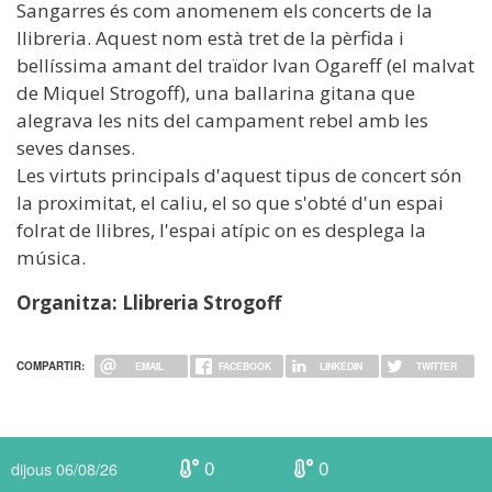
Sangarres és com anomenem els concerts de la
llibreria. Aquest nom està tret de la pèrfida i
bellíssima amant del traïdor Ivan Ogareff (el malvat
de Miquel Strogoff), una ballarina gitana que
alegrava les nits del campament rebel amb les
seves danses.
Les virtuts principals d'aquest tipus de concert són
la proximitat, el caliu, el so que s'obté d'un espai
folrat de llibres, l'espai atípic on es desplega la
música.
Organitza: Llibreria Strogoff
COMPARTIR:
EMAIL
FACEBOOK
LINKEDIN
TWITTER
0
0
dijous 06/08/26