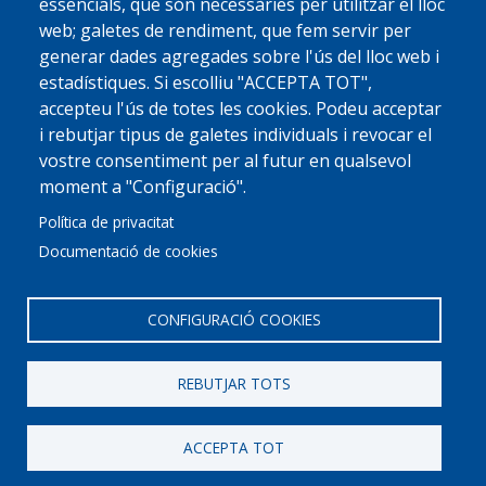
essencials, que són necessàries per utilitzar el lloc
web; galetes de rendiment, que fem servir per
generar dades agregades sobre l'ús del lloc web i
estadístiques. Si escolliu "ACCEPTA TOT",
accepteu l'ús de totes les cookies. Podeu acceptar
i rebutjar tipus de galetes individuals i revocar el
vostre consentiment per al futur en qualsevol
moment a "Configuració".
Política de privacitat
Documentació de cookies
© 2022 Ajuntament La Garriga
Avis legal
Protecció de dades
Política de Cookies
Implementat per
Perception
CONFIGURACIÓ COOKIES
REBUTJAR TOTS
ACCEPTA TOT