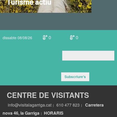
Turisme actiu
0
0
dissabte 08/08/26
Subscriure's
CENTRE DE VISITANTS
info@visitalagarriga.cat
610 477 823
Carretera
|
|
nova 46, la Garriga
HORARIS
|