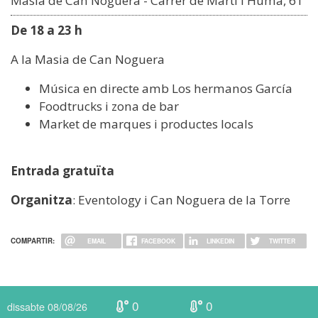
Masia de Can Noguera - Carrer de Martí l'Humà, 61
De 18 a 23 h
A la Masia de Can Noguera
Música en directe amb Los hermanos García
Foodtrucks i zona de bar
Market de marques i productes locals
Entrada gratuïta
Organitza
: Eventology i Can Noguera de la Torre
COMPARTIR:
EMAIL
FACEBOOK
LINKEDIN
TWITTER
0
0
dissabte 08/08/26