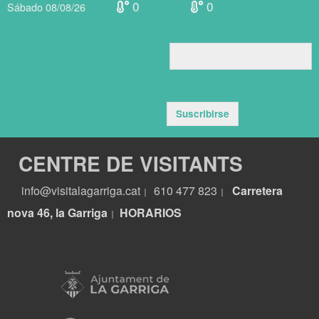
0
0
Sábado 08/08/26
Suscribirse
CENTRE DE VISITANTS
info@visitalagarriga.cat
610 477 823
Carretera
|
|
nova 46, la Garriga
HORARIOS
|