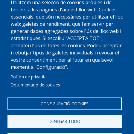
Utilitzem una selecció de cookies pròpies i de
tercers a les pàgines d'aquest lloc web: Cookies
essencials, que són necessàries per utilitzar el lloc
web; galetes de rendiment, que fem servir per
generar dades agregades sobre l'ús del lloc web i
estadístiques. Si escolliu "ACCEPTA TOT",
accepteu l'ús de totes les cookies. Podeu acceptar
i rebutjar tipus de galetes individuals i revocar el
vostre consentiment per al futur en qualsevol
moment a "Configuració".
Política de privacitat
Documentació de cookies
CONFIGURACIÓ COOKIES
DENEGAR TODO
© 2022 Ajuntament La Garriga
Avis legal
Protecció de dades
Política de Cookies
Implementat per
Perception