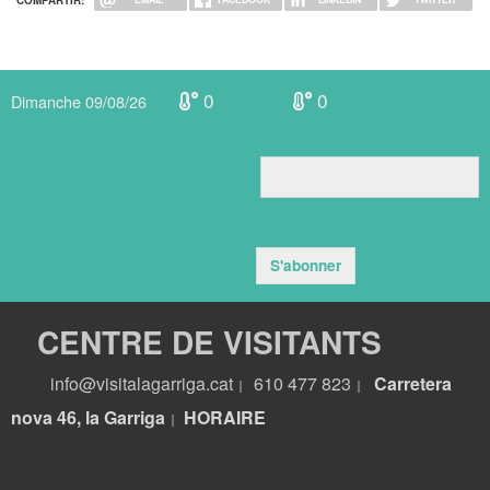
0
0
Dimanche 09/08/26
S'abonner
CENTRE DE VISITANTS
info@visitalagarriga.cat
610 477 823
Carretera
|
|
nova 46, la Garriga
HORA
IRE
|