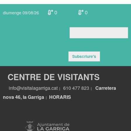
0
0
diumenge 09/08/26
Subscriure's
CENTRE DE VISITANTS
info@visitalagarriga.cat
610 477 823
Carretera
|
|
nova 46, la Garriga
HORARIS
|