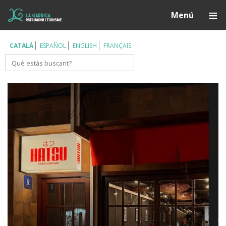
Vés
Í
Menú
al
contingut
CATALÀ
ESPAÑOL
ENGLISH
FRANÇAIS
Cerca