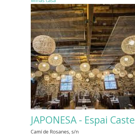
Minas casa
JAPONESA - Espai Caste
Camí de Rosanes, s/n