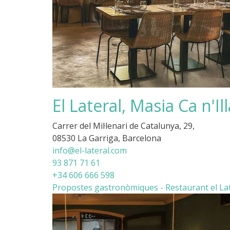
El Lateral, Masia Ca n'Ill
Carrer del Mil·lenari de Catalunya, 29,
08530 La Garriga, Barcelona
info@el-lateral.com
93 871 71 61
+34 606 666 598
Propostes gastronòmiques - Restaurant el La