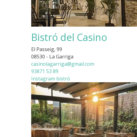
Bistró del Casino
El Passeig, 99
08530 - La Garriga
casinolagarriga@gmail.com
93871 53 89
Instagram bistró