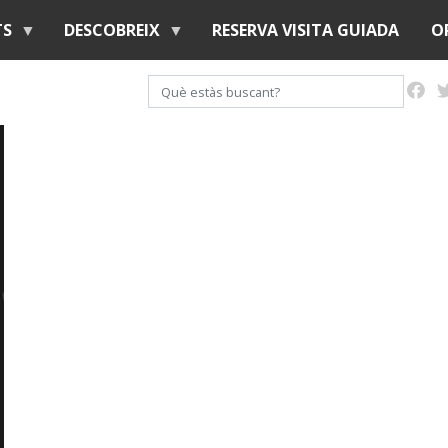
Vés
TS
DESCOBREIX
RESERVA VISITA GUIADA
O
al
contingut
Cerca