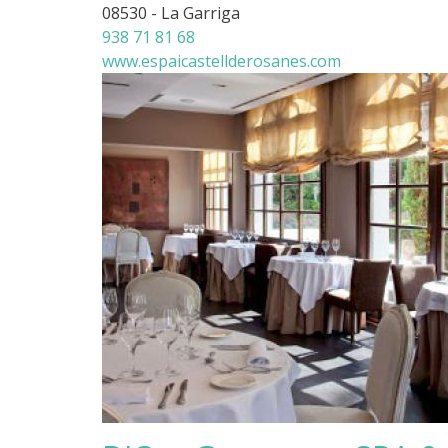
08530 - La Garriga
938 71 81 68
www.espaicastellderosanes.com