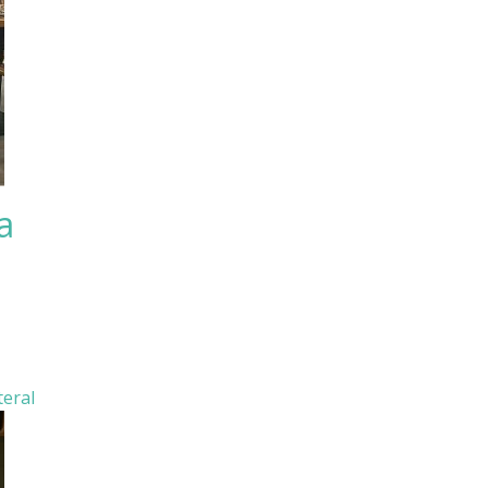
a
teral