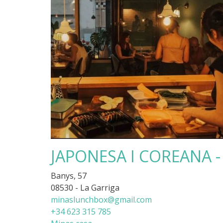
JAPONESA I COREANA -
Banys, 57
08530 - La Garriga
minaslunchbox@gmail.com
+34 623 315 785