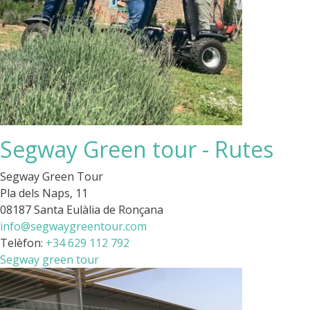
Segway Green tour - Rutes
Segway Green Tour
Pla dels Naps, 11
08187 Santa Eulàlia de Ronçana
info@segwaygreentour.com
Telèfon:
+34 629 112 792
Segway green tour