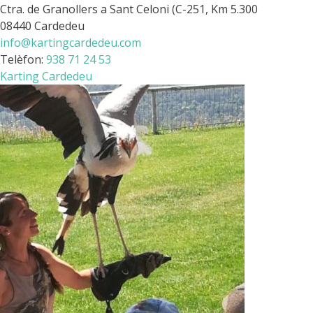
Ctra. de Granollers a Sant Celoni (C-251, Km 5.300
08440 Cardedeu
info@kartingcardedeu.com
Telèfon:
938 71 24 53
Karting Cardedeu