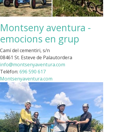
Montseny aventura -
emocions en grup
Camí del cementiri, s/n
08461 St. Esteve de Palautordera
info@montsenyaventura.com
Telèfon:
696 590 617
Montsenyaventura.com