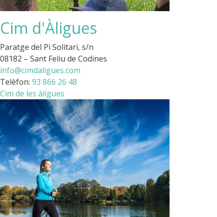
Cim d'Àligues
Paratge del Pi Solitari, s/n
08182 – Sant Feliu de Codines
info@cimdaligues.com
Telèfon:
93 866 26 48
Cim de les àligues