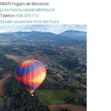
08470 Fogars de Montclús
p.montseny.casades@diba.cat
Telèfon:
938 475 113
Sender accessible font del Frare