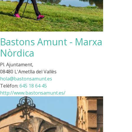
Bastons Amunt - Marxa
Nòrdica
Pl. Ajuntament,
08480 L'Ametlla del Vallès
hola@bastonsamunt.es
Telèfon:
645 18 64 45
http://www.bastonsamunt.es/