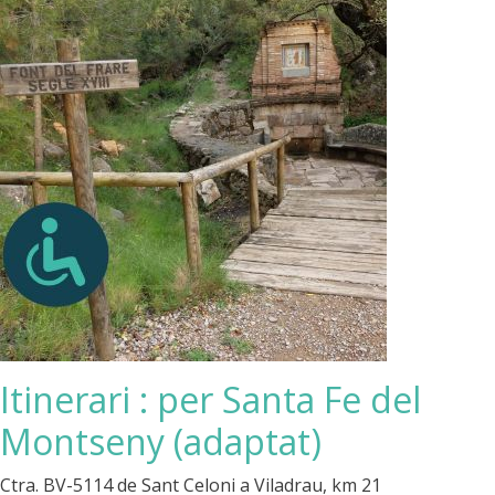
Itinerari : per Santa Fe del
Montseny (adaptat)
Ctra. BV-5114 de Sant Celoni a Viladrau, km 21