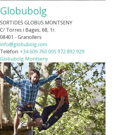
Globubolg
SORTIDES GLOBUS MONTSENY
C/ Torres i Bages, 68, 1r.
08401 - Granollers
info@globubolg.com
Telèfon:
+34 609 760 005
972 892 929
Globubolg Montseny