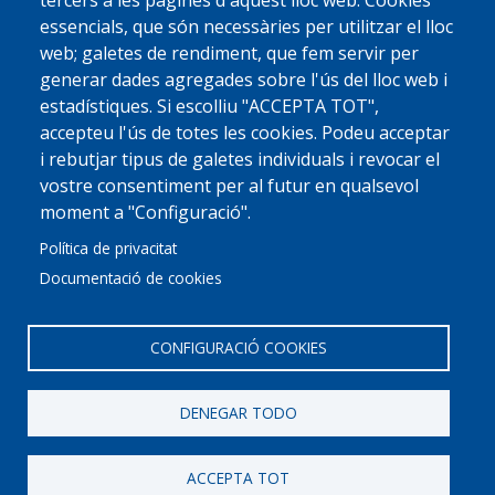
tercers a les pàgines d'aquest lloc web: Cookies
essencials, que són necessàries per utilitzar el lloc
web; galetes de rendiment, que fem servir per
generar dades agregades sobre l'ús del lloc web i
estadístiques. Si escolliu "ACCEPTA TOT",
accepteu l'ús de totes les cookies. Podeu acceptar
i rebutjar tipus de galetes individuals i revocar el
vostre consentiment per al futur en qualsevol
moment a "Configuració".
Política de privacitat
Documentació de cookies
CONFIGURACIÓ COOKIES
DENEGAR TODO
© 2022 Ajuntament La Garriga
Avis legal
Protecció de dades
Política de Cookies
Implementat per
Perception
ACCEPTA TOT