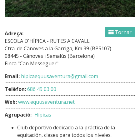
Tornar
Adreça:
ESCOLA D'HÍPICA - RUTES A CAVALL
Ctra. de Cànoves a la Garriga, Km 39 (BP5107)
08445 - Cànoves i Samalús (Barcelona)
Finca "Can Messeguer"
Email:
hipicaequusaventura@gmail.com
Telèfon:
686 49 03 00
Web:
www.equusaventura.net
Agrupació:
Hípicas
Club deportivo dedicado a la práctica de la
equitación, clases para todos los niveles.