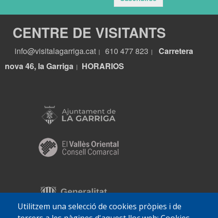
CENTRE DE VISITANTS
info@visitalagarriga.cat
610 477 823
Carretera
|
|
nova 46, la Garriga
HORARIOS
|
Utilitzem una selecció de cookies pròpies i de