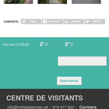
COMPARTIR:
EMAIL
FACEBOOK
LINKEDIN
TWITTER
0
0
Viernes 07/08/26
Suscribirse
CENTRE DE VISITANTS
info@visitalagarriga.cat
610 477 823
Carretera
|
|