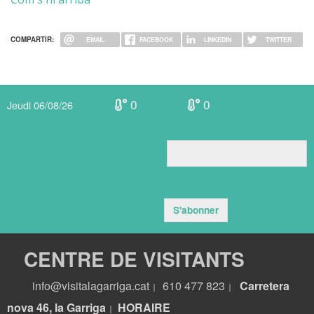
COMPARTIR:
EMAIL
FACEBOOK
LINKEDIN
TWITTER
0
0
Jeudi 06/08/26
S'abonner
CENTRE DE VISITANTS
info@visitalagarriga.cat
610 477 823
Carretera
|
|
nova 46, la Garriga
HORA
IRE
|