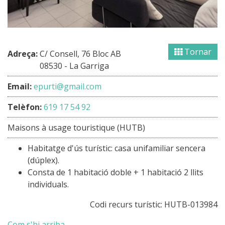
Tornar
Adreça:
C/ Consell, 76 Bloc AB
08530 - La Garriga
Email:
epurti@gmail.com
Telèfon:
619 17 54 92
Maisons à usage touristique (HUTB)
Habitatge d'ús turístic: casa unifamiliar sencera
(dúplex).
Consta de 1 habitació doble + 1 habitació 2 llits
individuals.
Codi recurs turístic: HUTB-013984
Com s'hi arriba