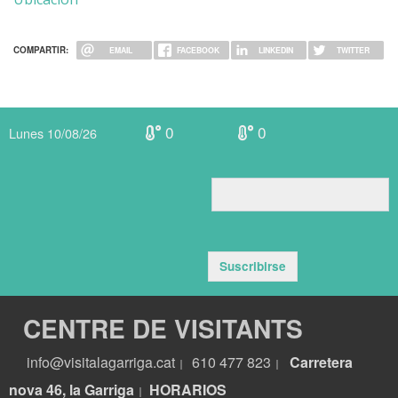
COMPARTIR:
EMAIL
FACEBOOK
LINKEDIN
TWITTER
0
0
Lunes 10/08/26
Suscribirse
CENTRE DE VISITANTS
info@visitalagarriga.cat
610 477 823
Carretera
|
|
nova 46, la Garriga
HORARIOS
|