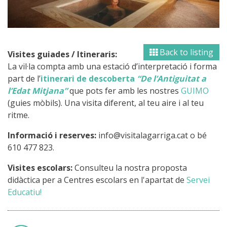
Back to listing
Visites guiades / Itineraris:
La vil·la compta amb una estació d’interpretació i forma
part de l’
itinerari de descoberta
“De l’Antiguitat a
l’Edat Mitjana”
que pots fer amb les nostres
GUIMO
(guies mòbils). Una visita diferent, al teu aire i al teu
ritme.
Informació i reserves:
info@visitalagarriga.cat o bé
610 477 823.
Visites escolars:
Consulteu la nostra proposta
didàctica per a Centres escolars en l'apartat de
Servei
Educatiu!