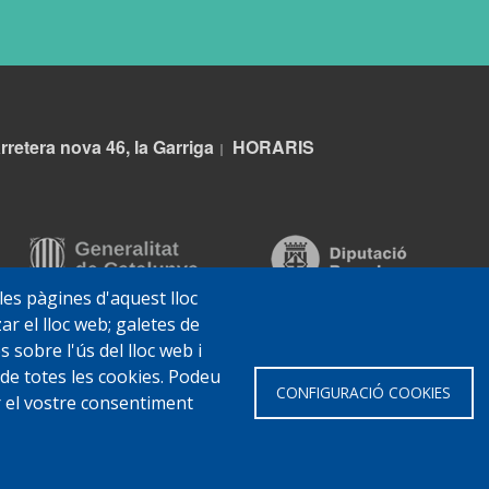
rretera nova 46, la Garriga
HORARIS
|
 les pàgines d'aquest lloc
ar el lloc web; galetes de
sobre l'ús del lloc web i
 de totes les cookies. Podeu
CONFIGURACIÓ COOKIES
ar el vostre consentiment
 Garriga
Avis legal
Protecció de dades
Política de Cookies
Impl