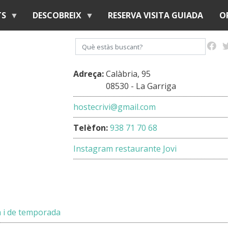
Vés
TS
DESCOBREIX
RESERVA VISITA GUIADA
O
al
contingut
Cerca
Adreça:
Calàbria, 95
08530 - La Garriga
hostecrivi@gmail.com
Telèfon:
938 71 70 68
Instagram restaurante Jovi
 i de temporada