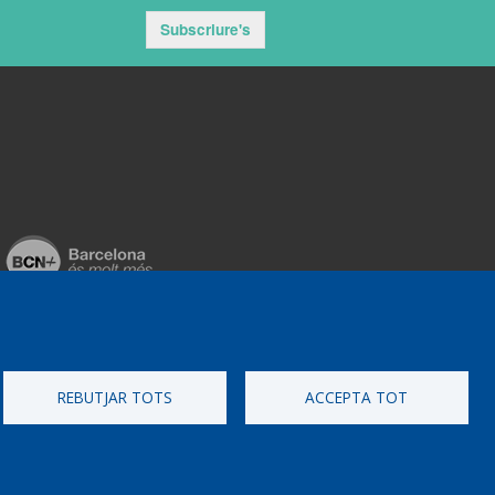
Subscriure's
REBUTJAR TOTS
ACCEPTA TOT
ementat per
Perception