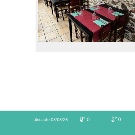
0
0
dissabte 08/08/26