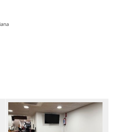
iana
Image