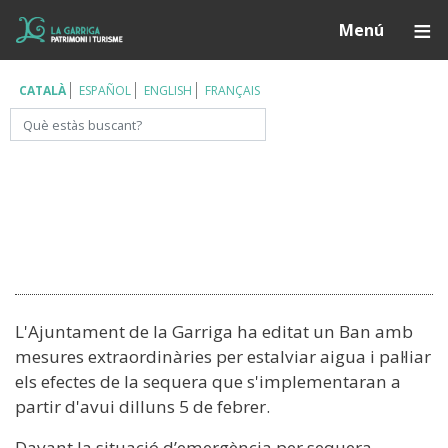
Vés
Í
Menú
al
contingut
CATALÀ
ESPAÑOL
ENGLISH
FRANÇAIS
Cerca
L'Ajuntament de la Garriga ha editat un Ban amb
mesures extraordinàries per estalviar aigua i pal·liar
els efectes de la sequera que s'implementaran a
partir d'avui dilluns 5 de febrer.
Davant la situació d’emergència per sequera