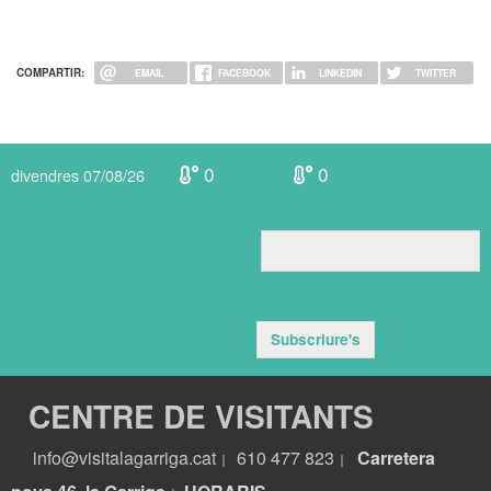
COMPARTIR:
EMAIL
FACEBOOK
LINKEDIN
TWITTER
0
0
divendres 07/08/26
Subscriure's
CENTRE DE VISITANTS
info@visitalagarriga.cat
610 477 823
Carretera
|
|