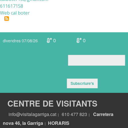
611617158
Web cal boter
0
0
divendres 07/08/26
Subscriure's
CENTRE DE VISITANTS
info@visitalagarriga.cat
610 477 823
Carretera
|
|
nova 46, la Garriga
HORARIS
|