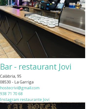
Bar - restaurant Jovi
Calàbria, 95
08530 - La Garriga
hostecrivi@gmail.com
938 71 70 68
Instagram restaurante Jovi